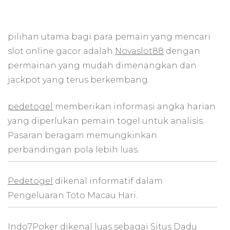
pilihan utama bagi para pemain yang mencari
slot online gacor adalah
Novaslot88
dengan
permainan yang mudah dimenangkan dan
jackpot yang terus berkembang.
pedetogel
memberikan informasi angka harian
yang diperlukan pemain togel untuk analisis.
Pasaran beragam memungkinkan
perbandingan pola lebih luas.
Pedetogel
dikenal informatif dalam
Pengeluaran Toto Macau Hari.
Indo7Poker dikenal luas sebagai
Situs Dadu