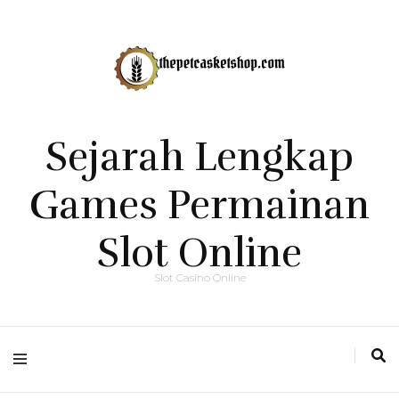
Sejarah Lengkap
Games Permainan
Slot Online
Slot Casino Online