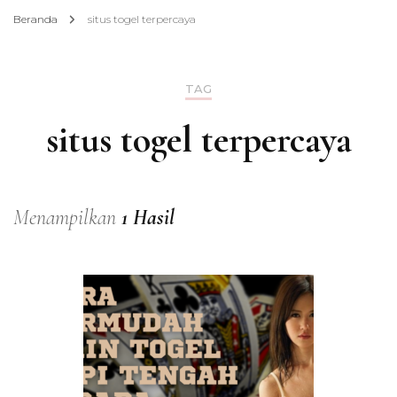
Beranda
situs togel terpercaya
TAG
situs togel terpercaya
Menampilkan
1 Hasil