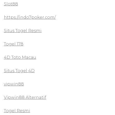
Slot88
https://indo7poker.com/
Situs Togel Resmi
Togel 178
4D Toto Macau
Situs Togel 4D
vipwin88
Vipwin88 Alternatif
Togel Resmi