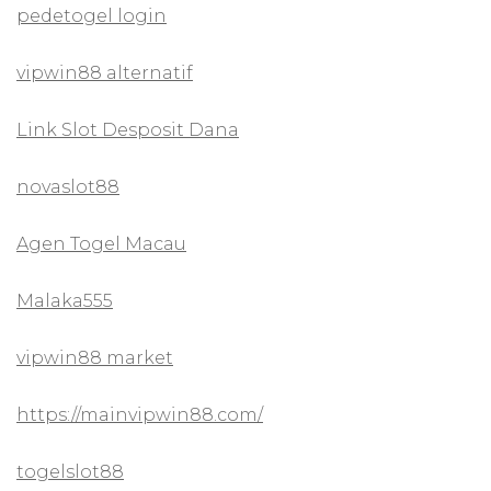
pedetogel login
vipwin88 alternatif
Link Slot Desposit Dana
novaslot88
Agen Togel Macau
Malaka555
vipwin88 market
https://mainvipwin88.com/
togelslot88