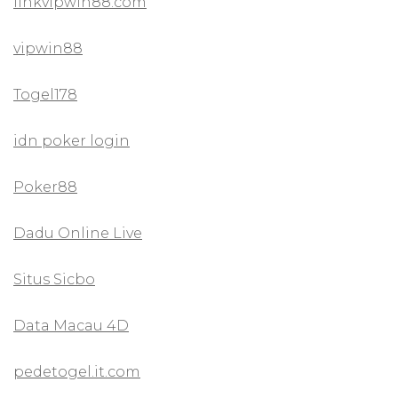
linkvipwin88.com
vipwin88
Togel178
idn poker login
Poker88
Dadu Online Live
Situs Sicbo
Data Macau 4D
pedetogel.it.com