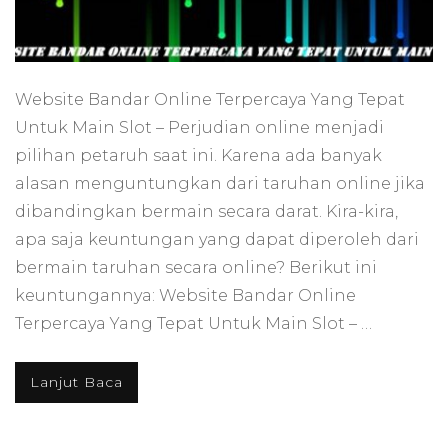
Website Bandar Online Terpercaya Yang Tepat
Untuk Main Slot – Perjudian online menjadi
pilihan petaruh saat ini. Karena ada banyak
alasan menguntungkan dari taruhan online jika
dibandingkan bermain secara darat. Kira-kira,
apa saja keuntungan yang dapat diperoleh dari
bermain taruhan secara online? Berikut ini
keuntungannya: Website Bandar Online
Terpercaya Yang Tepat Untuk Main Slot – …
Lanjut Baca