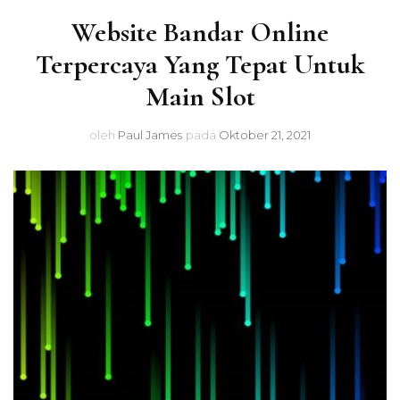
Website Bandar Online
Terpercaya Yang Tepat Untuk
Main Slot
oleh
Paul James
pada
Oktober 21, 2021