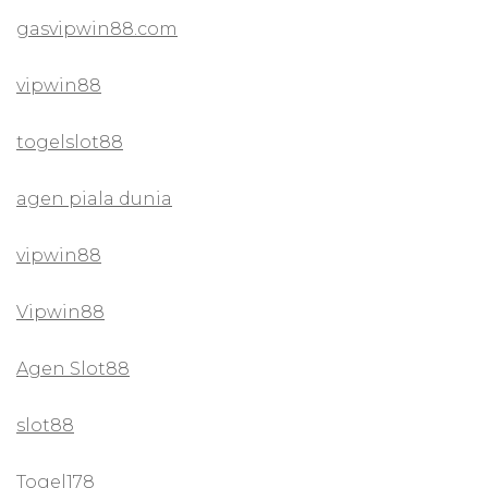
gasvipwin88.com
vipwin88
togelslot88
agen piala dunia
vipwin88
Vipwin88
Agen Slot88
slot88
Togel178