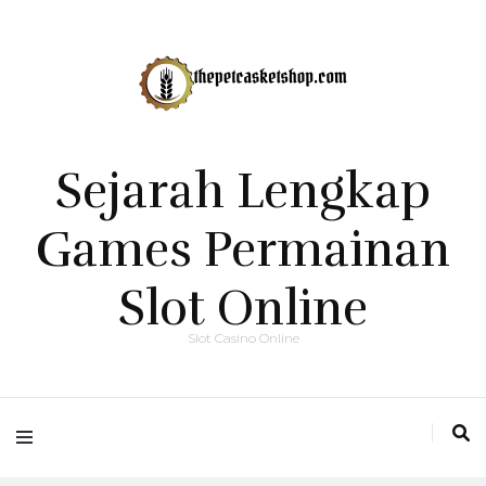
Sejarah Lengkap
Games Permainan
Slot Online
Slot Casino Online