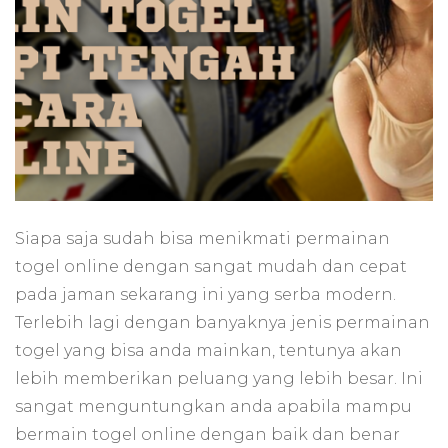
Siapa saja sudah bisa menikmati permainan
togel online dengan sangat mudah dan cepat
pada jaman sekarang ini yang serba modern.
Terlebih lagi dengan banyaknya jenis permainan
togel yang bisa anda mainkan, tentunya akan
lebih memberikan peluang yang lebih besar. Ini
sangat menguntungkan anda apabila mampu
bermain togel online dengan baik dan benar