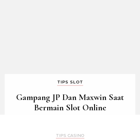
TIPS SLOT
Gampang JP Dan Maxwin Saat
Bermain Slot Online
TIPS CASINO