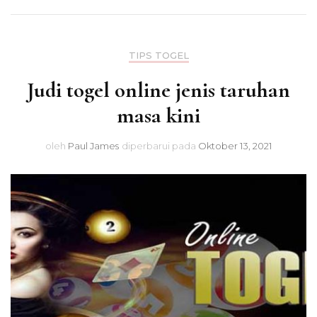
TIPS TOGEL
Judi togel online jenis taruhan
masa kini
oleh
Paul James
diperbarui pada
Oktober 13, 2021