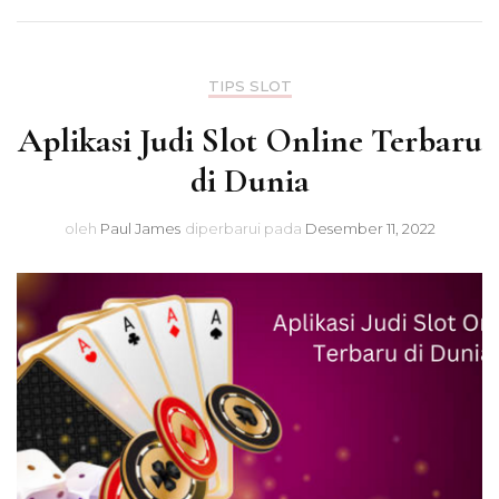
TIPS SLOT
Aplikasi Judi Slot Online Terbaru
di Dunia
oleh
Paul James
diperbarui pada
Desember 11, 2022