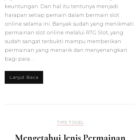
keuntungan. Dan hal itu tentunya menjadi
harapan setiap pemain dalam bermain slot
online selama ini. Banyak sudah yang menikmati
permainan slot online melalui RTG Slot, yang
sudah sangat terbukti mampu memberikan
permainan yang menarik dan menyenangkan
bagi para …
Lanjut Baca
TIPS TOGEL
Mengetahui Jenis Permainan