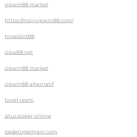
vipwin88 market
https://mainvipwin88.com/
togelslot88
vipw88.net
vipwin88 market
vipwin88 alternatif
togel resmi
situs poker online
pedetogelmain.com