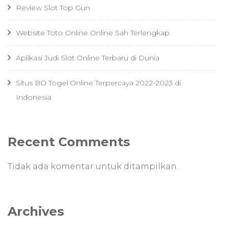
Review Slot Top Gun
Website Toto Online Online Sah Terlengkap
Aplikasi Judi Slot Online Terbaru di Dunia
Situs BO Togel Online Terpercaya 2022-2023 di
Indonesia
Recent Comments
Tidak ada komentar untuk ditampilkan.
Archives