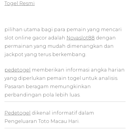
Togel Resmi
pilihan utama bagi para pemain yang mencari
slot online gacor adalah
Novaslot88
dengan
permainan yang mudah dimenangkan dan
jackpot yang terus berkembang.
pedetogel
memberikan informasi angka harian
yang diperlukan pemain togel untuk analisis.
Pasaran beragam memungkinkan
perbandingan pola lebih luas.
Pedetogel
dikenal informatif dalam
Pengeluaran Toto Macau Hari.