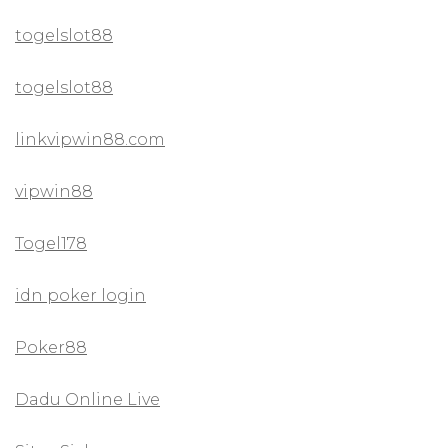
togelslot88
togelslot88
linkvipwin88.com
vipwin88
Togel178
idn poker login
Poker88
Dadu Online Live